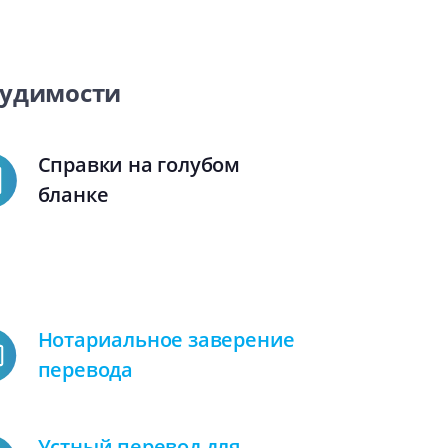
судимости
Справки на голубом
бланке
Нотариальное заверение
перевода
Устный перевод для