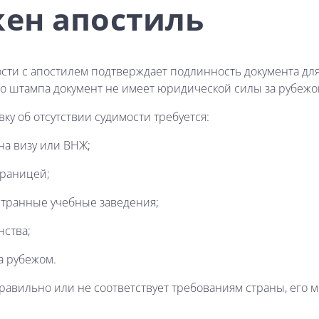
жен апостиль
ости с апостилем подтверждает подлинность документа дл
го штампа документ не имеет юридической силы за рубежо
ку об отсутствии судимости требуется:
на визу или ВНЖ;
границей;
странные учебные заведения;
нства;
а рубежом.
авильно или не соответствует требованиям страны, его мо