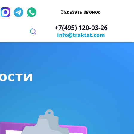
Заказать звонок
д
+7(495) 120-03-26
info@traktat.com
 перевод
иях
заверением
ров
имости
х игр
мости
ы
ости документа
: паспорт, диплом, справки
ании