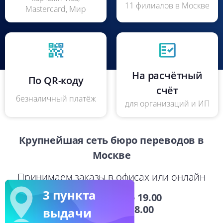
11 филиалов в Москве
Mastercard, Мир
На расчётный
По QR-коду
счёт
безналичный платёж
для организаций и ИП
Крупнейшая сеть бюро переводов в
Москве
Принимаем заказы в офисах или онлайн
3 пункта
пн-пт: с 9.00 до 19.00
сб: с 9.00 до 18.00
выдачи