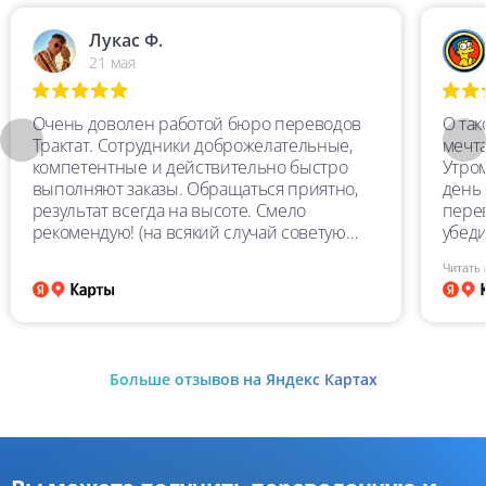
Лукас Ф.
21 мая
Очень доволен работой бюро переводов
О та
Трактат. Сотрудники доброжелательные,
мечта
компетентные и действительно быстро
Утро
выполняют заказы. Обращаться приятно,
день 
результат всегда на высоте. Смело
перев
рекомендую! (на всякий случай советую
убеди
перепроверять перевод, особенно цифры)
Перев
Читать
пере
качес
очен
глуп
учит
Больше отзывов на Яндекс Картах
замеч
высш