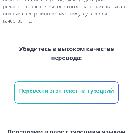
редакторов-носителей
языка
позволяют
нам
оказывать
полный
спектр
лингвистических
услуг
легко
и
качественно.
Убедитесь
в
высоком
качестве
перевода:
Перевести
этот
текст
на
турецкий
Переводим в паре с турецким языком