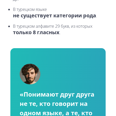
В
турецком
языке
не существует категории рода
.
В
турецком
алфавите
29
букв,
из
которых
только 8 гласных
.
«Понимают
друг
друга
не
те,
кто
говорит
на
одном
языке,
а
те,
кто