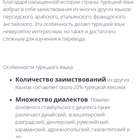
Благодаря
насыщенной
истории
страны,
турецкий
язык
вобрал
в
себя
заимствования
из
многих
других
языков:
персидского,
арабского,
итальянского,
французского,
английского.
Эта
особенность
делает
турецкий
язык
невероятно
интересным,
но
также
и
достаточно
сложным
для
изучения
и
перевода.
Особенности
турецкого
языка:
Количество заимствований
из
других
языков
составляет
около
20%
турецкой
лексики.
Множество диалектов
.
Помимо
основного
стамбульского
диалекта
также
различают
дунайский,
эскишехирский
разградский,
динлерский,
румелийский,
караманский,
адрианопольский,
газиантепский
и
др.