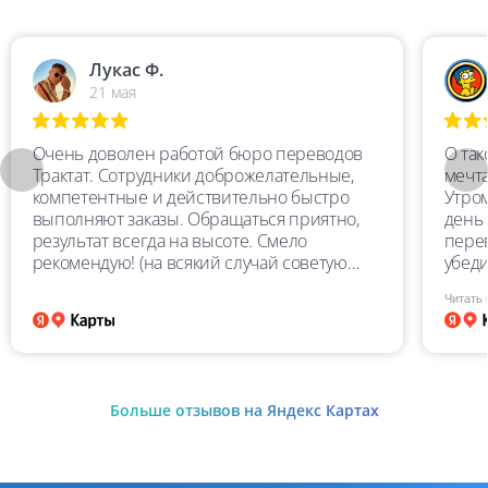
Лукас Ф.
21 мая
Очень доволен работой бюро переводов
О та
Трактат. Сотрудники доброжелательные,
мечта
компетентные и действительно быстро
Утро
выполняют заказы. Обращаться приятно,
день 
результат всегда на высоте. Смело
перев
рекомендую! (на всякий случай советую
убеди
перепроверять перевод, особенно цифры)
Перев
Читать
пере
качес
очен
глуп
учит
Больше отзывов на Яндекс Картах
замеч
высш