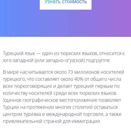
Узнать стоимость
Турецкий
язык
—
один
из
тюркских
языков,
относится
к
юго-западной
(или
западно-огузской)
подгруппе.
В
мире
насчитывается
около
73
миллионов
носителей
турецкого,
что
составляет
около
40%
от
общего
числа
всех
тюркоговорящих
и
делает
турецкий
первым
по
количеству
носителей
среди
всех
тюркских
языков.
Удачное
географическое
местоположение
позволяет
Турции
на
протяжении
многих
столетий
оставаться
центром
туризма
и
международной
торговли,
а
также
привлекательной
страной
для
иммиграции.