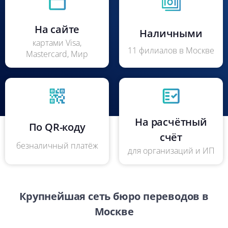
На сайте
Наличными
картами Visa,
11 филиалов в Москве
Mastercard, Мир
На расчётный
По QR-коду
счёт
безналичный платёж
для организаций и ИП
Крупнейшая сеть бюро переводов в
Москве