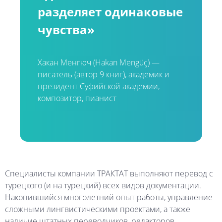
разделяет
одинаковые
чувства»
Хакан
Менгюч
(Hakan
Mengüç)
—
писатель
(автор
9
книг),
академик
и
президент
Суфийской
академии,
композитор,
пианист
Специалисты
компании
ТРАКТАТ
выполняют
перевод
с
турецкого
(и
на
турецкий)
всех
видов
документации.
Накопившийся
многолетний
опыт
работы,
управление
сложными
лингвистическими
проектами,
а
также
наличие
штатных
переводчиков,
редакторов,