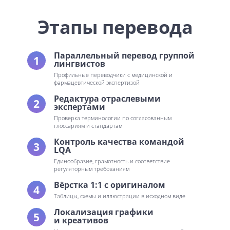
Этапы перевода
Параллельный перевод группой
1
лингвистов
Профильные переводчики с медицинской и
фармацевтической экспертизой
Редактура отраслевыми
2
экспертами
Проверка терминологии по согласованным
глоссариям и стандартам
Контроль качества командой
3
LQA
Единообразие, грамотность и соответствие
регуляторным требованиям
Вёрстка 1:1 с оригиналом
4
Таблицы, схемы и иллюстрации в исходном виде
Локализация графики
5
и креативов