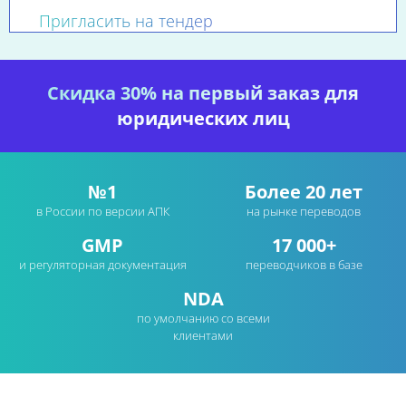
Пригласить на тендер
Скидка 30% на первый заказ для
юридических лиц
№1
Более 20 лет
в России по версии АПК
на рынке переводов
GMP
17 000+
и регуляторная документация
переводчиков в базе
NDA
по умолчанию со всеми
клиентами