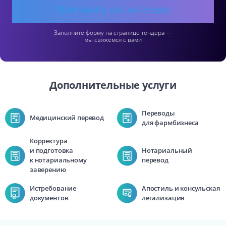
Пригласить нас на тендер
Заполните форму на странице тендера —
мы свяжемся с вами
Дополнительные услуги
Переводы
Медицинский перевод
для фармбизнеса
Корректура
и подготовка
Нотариальный
к нотариальному
перевод
заверению
Истребование
Апостиль и консульская
документов
легализация