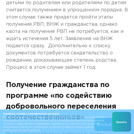
детьми по родителям или родителями по детям
считается получением в упрощенном порядке. В
этом случае также придется пройти этапы
получения РВП, ВНЖ и гражданства, однако
квота на получение РВП не потребуется, как и
ждать истечения 5 лет. Заявление на ВНЖ
подается сразу. Дополнительно к списку
документов потребуется свидетельство о
рождении, доказывающее степень родства.
Процесс в этом случае займет 1 год.
Получение гражданства по
программе
«
по содействию
добровольного переселения
О файлах «Cookie» и метрических системах
соотечественников
»
Мы используем файлы «Cookie» и метрические системы для сбора и анализа информации о
производительности и использовании сайта, а также для улучшения и индивидуальной
Принять
настройки предоставления информации. Нажимая кнопку «Принять» или продолжая
Калькулятор
пользоваться сайтом, вы соглашаетесь на обработку файлов «Cookie» и данных
метрических систем.
Подробнее