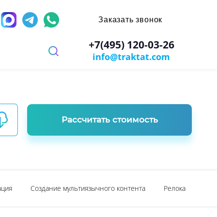
Заказать звонок
д
+7(495) 120-03-26
info@traktat.com
 перевод
иях
заверением
ров
имости
х игр
Рассчитать стоимость
ы
ости документа
ация
Создание мультиязычного контента
Релокация в Дуб
: паспорт, диплом, справки
ании