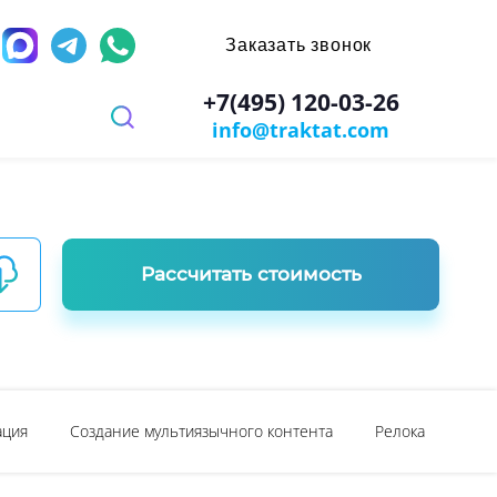
Заказать звонок
д
+7(495) 120-03-26
info@traktat.com
 перевод
иях
заверением
ров
имости
х игр
Рассчитать стоимость
ы
ости документа
ация
Создание мультиязычного контента
Релокация в Дуб
: паспорт, диплом, справки
ании