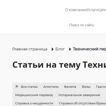
О компании
Услуги
Це
Главная страница
Блог
Технический пе
Статьи на тему
Техн
Все статьи
Апостиль
Валюта
Визы
Гаагс
Медицинский перевод
Нотариальное заверение
Справка о несудимости
Справка об отсутствии брак