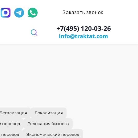
Заказать звонок
д
+7(495) 120-03-26
info@traktat.com
 перевод
иях
заверением
ров
имости
х игр
ы
ости документа
Легализация
Локализация
: паспорт, диплом, справки
 перевод
Релокация бизнеса
ании
 перевод
Экономический перевод