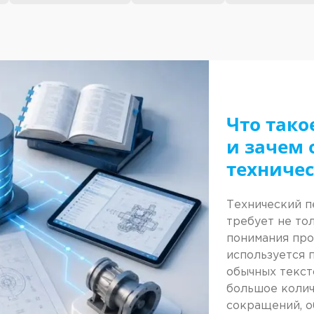
Другое
Что тако
и зачем 
техниче
Технический п
требует не тол
понимания про
используется 
обычных текст
большое колич
сокращений, о