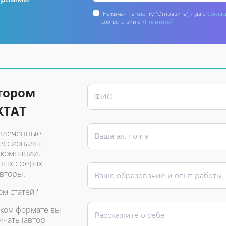
Нажимая на кнопку "Отправить", я даю
Соглас
соответствии с
>Политикой
тором
КТАТ
увлеченные
ессионалы:
 компании,
ных сферах
вторы.
ом статей?
аком формате вы
ичать (автор