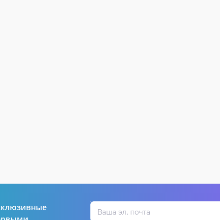
склюзивные
первыми