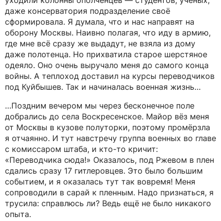
уходили колонны ополченцев — студентов, учёных,
даже консерватория подразделение своё
сформировала. Я думала, что и нас направят на
оборону Москвы. Наивно полагая, что иду в армию,
где мне всё сразу же выдадут, не взяла из дому
даже полотенца. Но прихватила старое шерстяное
одеяло. Оно очень выручало меня до самого конца
войны. А теплоход доставил на курсы переводчиков
под Куйбышев. Так и начиналась военная жизнь…
…Поздним вечером мы через бесконечное поле
добрались до села Воскресенское. Майор вёз меня
от Москвы в кузове полуторки, поэтому промёрзла
я отчаянно. И тут навстречу группа военных во главе
с комиссаром штаба, и кто-то кричит:
«Переводчика сюда!» Оказалось, под Ржевом в плен
сдались сразу 17 гитлеровцев. Это было большим
событием, и я оказалась тут так вовремя! Меня
сопроводили в сарай к пленным. Надо признаться, я
трусила: справлюсь ли? Ведь ещё не было никакого
опыта.