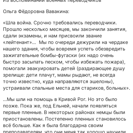
Из воспоминаний военных переводчиков
Ольга Фёдоровна Вавакина:
«Шла война. Срочно требовались переводчики.
Прошло несколько месяцев, мы закончили занятия,
сдали экзамены, и нам присвоили звание
«лейтенант»… Мы по очереди дежурили на чердаке
нашего здания, чтобы вовремя успеть обезвредить
зажигательные бомбы-фугаски (их надо очень
быстро засыпать песком, чтобы избежать пожара),
помогали эвакуировать детей (раздирающее душу
зрелище: дети плачут, мамы рыдают, не всегда
точно известно, куда направляются эшелоны),
устраивали спальные места для стариков, больных».
…Мы шли на помощь в Кривой Рог. Но это было
позже. Пока же, под Ельней, начали появляться
первые пленные. В некоторых районах немцы были
приостановлены. Постепенно пленных становилось
всё больше. Как я была благодарна своим
преподавателям, что они меня так хорошо научили