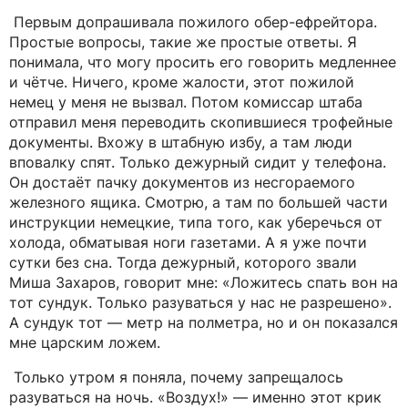
Первым допрашивала пожилого обер-ефрейтора.
Простые вопросы, такие же простые ответы. Я
понимала, что могу просить его говорить медленнее
и чётче. Ничего, кроме жалости, этот пожилой
немец у меня не вызвал. Потом комиссар штаба
отправил меня переводить скопившиеся трофейные
документы. Вхожу в штабную избу, а там люди
вповалку спят. Только дежурный сидит у телефона.
Он достаёт пачку документов из несгораемого
железного ящика. Смотрю, а там по большей части
инструкции немецкие, типа того, как уберечься от
холода, обматывая ноги газетами. А я уже почти
сутки без сна. Тогда дежурный, которого звали
Миша Захаров, говорит мне: «Ложитесь спать вон на
тот сундук. Только разуваться у нас не разрешено».
А сундук тот — метр на полметра, но и он показался
мне царским ложем.
Только утром я поняла, почему запрещалось
разуваться на ночь. «Воздух!» — именно этот крик