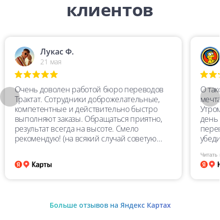
клиентов
Лукас Ф.
21 мая
Очень доволен работой бюро переводов
О та
Трактат. Сотрудники доброжелательные,
мечта
компетентные и действительно быстро
Утро
выполняют заказы. Обращаться приятно,
день 
результат всегда на высоте. Смело
перев
рекомендую! (на всякий случай советую
убеди
перепроверять перевод, особенно цифры)
Перев
Читать
пере
качес
очен
глуп
учит
Больше отзывов на Яндекс Картах
замеч
высш