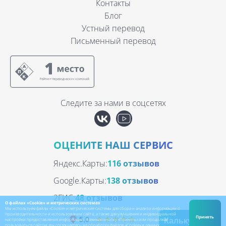
Контакты
Блог
Устный перевод
Письменный перевод
Следите за нами в соцсетях
ОЦЕНИТЕ НАШ СЕРВИС
Яндекс.Карты:
116 отзывов
Google.Карты:
138 отзывов
2ГИС:
48 отзывов
О файлах «Cookie» и метрических системах
Мы используем файлы «Cookie» и метрические системы для сбора и анализа информации о
производительности и использовании сайта, а также для улучшения и индивидуальной
Принять
настройки предоставления информации. Нажимая кнопку «Принять» или продолжая
Калькулятор
пользоваться сайтом, вы соглашаетесь на обработку файлов «Cookie» и данных