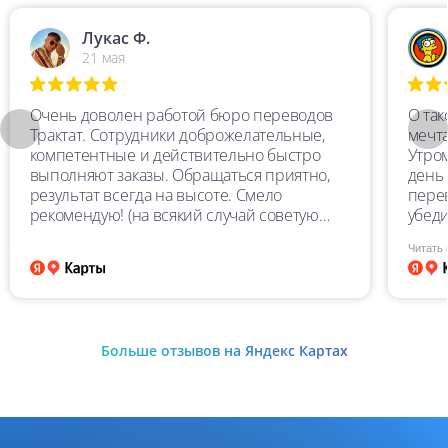
Лукас Ф.
21 мая
Очень доволен работой бюро переводов
О та
Трактат. Сотрудники доброжелательные,
мечта
компетентные и действительно быстро
Утро
выполняют заказы. Обращаться приятно,
день 
результат всегда на высоте. Смело
перев
рекомендую! (на всякий случай советую
убеди
перепроверять перевод, особенно цифры)
Перев
Читать
пере
качес
очен
глуп
учит
Больше отзывов на Яндекс Картах
замеч
высш