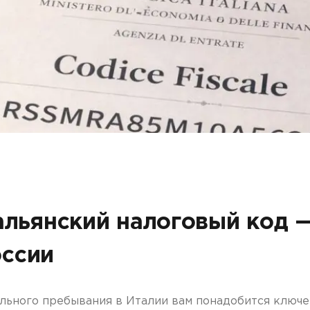
Другое
итальянский налоговый код 
оссии
ельного пребывания в Италии вам понадобится ключ