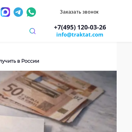
Заказать звонок
д
+7(495) 120-03-26
info@traktat.com
 перевод
иях
заверением
ров
имости
олучить в России
х игр
ы
ости документа
: паспорт, диплом, справки
ании