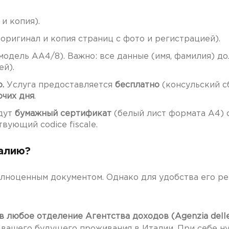
и копия).
оригинал и копия страниц с фото и регистрацией).
модель АА4/8). Важно: все данные (имя, фамилия) д
ей).
.
Услуга предоставляется
бесплатно
(консульский с
очих дня
.
дут
бумажный сертификат
(белый лист формата А4) 
вующий codice fiscale.
талию?
лноценным документом. Однако для удобства его ре
в любое отделение Агентства доходов (Agenzia delle
сту вашего будущего проживания в Италии. При себе 