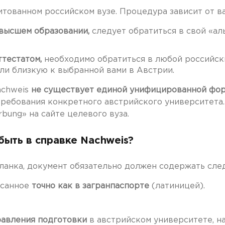
тованном российском вузе. Процедура зависит от в
 высшем образовании,
следует обратиться в свой «ал
ттестатом,
необходимо обратиться в любой российски
ли близкую к выбранной вами в Австрии.
achweis
не существует единой унифицированной фо
требования конкретного австрийского университета
bung» на сайте целевого вуза.
ыть в справке Nachweis?
бланка, документ обязательно должен содержать сл
санное
точно как в загранпаспорте
(латиницей).
равления подготовки
в австрийском университете, на