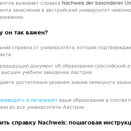
иентов вызывает справка
Nachweis der besonderen Uni
мента зачисление в австрийский университет невозм
азованию.
у он так важен?
ная справка от университета, которая подтверждае
акта:
едыдущий документ об образовании (российский ат
 высшем учебном заведении Австрии.
даете достаточным уровнем знания немецкого языка
ереводит» и легализует
ваше образование в соответс
ачи во все университеты Австрии.
ть справку Nachweis: пошаговая инструк