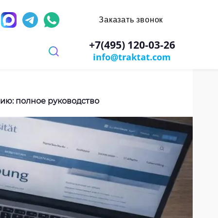
Заказать звонок
д
+7(495) 120-03-26
info@traktat.com
 перевод
иях
заверением
ров
имости
рию: полное руководство
х игр
ы
ости документа
: паспорт, диплом, справки
ании