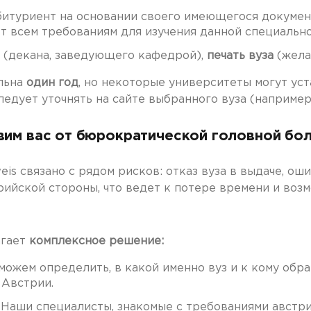
битуриент на основании своего имеющегося документ
ет всем требованиям для изучения данной специальн
 (декана, заведующего кафедрой),
печать вуза
(жела
льна
один год
, но некоторые университеты могут ус
дует уточнять на сайте выбранного вуза (например,
вим вас от бюрократической головной бо
is связано с рядом рисков: отказ вуза в выдаче, ош
ийской стороны, что ведет к потере времени и воз
гает
комплексное решение:
ожем определить, в какой именно вуз и к кому обра
 Австрии.
Наши специалисты, знакомые с требованиями австри