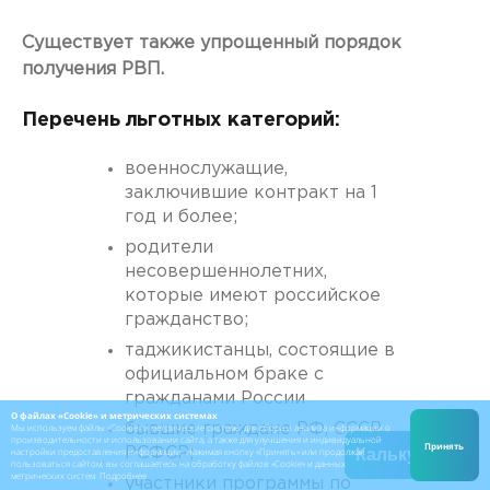
Существует также упрощенный порядок
получения РВП.
Перечень льготных категорий:
военнослужащие,
заключившие контракт на 1
год и более;
родители
несовершеннолетних,
которые имеют российское
гражданство;
таджикистанцы, состоящие в
официальном браке с
гражданами России
О файлах «Cookie» и метрических системах
Мы используем файлы «Cookie» и метрические системы для сбора и анализа информации о
бывшие граждане РФ, СССР,
производительности и использовании сайта, а также для улучшения и индивидуальной
Принять
настройки предоставления информации. Нажимая кнопку «Принять» или продолжая
Калькулятор
РСФСР;
пользоваться сайтом, вы соглашаетесь на обработку файлов «Cookie» и данных
метрических систем.
Подробнее
участники программы по