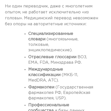
Ни один переводчик, даже с многолетним
опытом, не работает исключительно «из
головы». Медицинский перевод невозможен
без опоры на авторитетные источники:
Специализированные
словари
(многоязычные,
толковые,
энциклопедические).
Отраслевые глоссарии
ВОЗ,
EMA, FDA, Минздрава РФ.
Международные
классификации
(МКБ-11,
MedDRA, ATC).
Фармакопеи
(Государственная
фармакопея РФ, Европейская
фармакопея, USP).
Профессиональные
сообщества
и базы данных