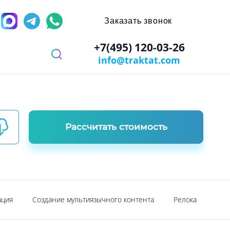
Заказать звонок
д
+7(495) 120-03-26
info@traktat.com
 перевод
иях
заверением
ров
имости
х игр
Рассчитать стоимость
ы
ости документа
ация
Создание мультиязычного контента
Релокация в Дуб
: паспорт, диплом, справки
ании