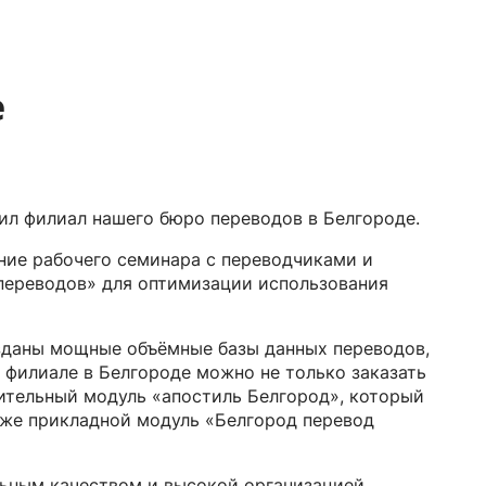
е
тил филиал нашего бюро переводов в Белгороде.
ние рабочего семинара с переводчиками и
переводов» для оптимизации использования
озданы мощные объёмные базы данных переводов,
 филиале в Белгороде можно не только заказать
нительный модуль «апостиль Белгород», который
акже прикладной модуль «Белгород перевод
льным качеством и высокой организацией