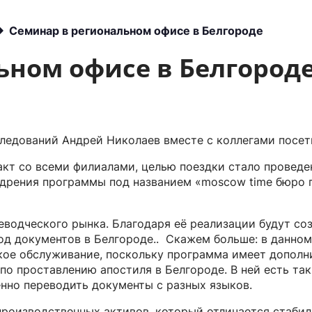
Другое
Семинар в региональном офисе в Белгороде
ьном офисе в Белгород
следований Андрей Николаев вместе с коллегами посе
т со всеми филиалами, целью поездки стало проведе
едрения программы под названием «moscow time бюро 
еводческого рынка. Благодаря её реализации будут с
од документов в Белгороде.. Скажем больше: в данном
ское обслуживание, поскольку программа имеет допол
 по проставлению апостиля в Белгороде. В ней есть т
енно переводить документы с разных языков.
производственных активов, который отличается стаби