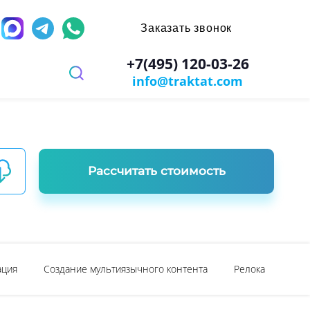
Заказать звонок
д
+7(495) 120-03-26
info@traktat.com
 перевод
иях
заверением
ров
имости
х игр
Рассчитать стоимость
ы
ости документа
ация
Создание мультиязычного контента
Релокация в Дуб
: паспорт, диплом, справки
ании