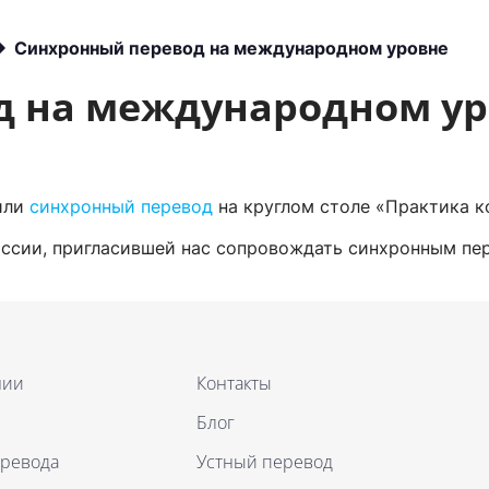
Другое
Синхронный перевод на международном уровне
д на международном у
или
синхронный перевод
на круглом столе «Практика 
сии, пригласившей нас сопровождать синхронным пе
нии
Контакты
Блог
еревода
Устный перевод