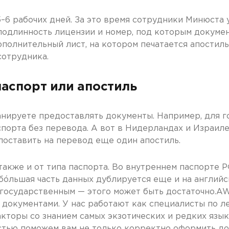
–6 рабочих дней. За это время сотрудники Минюста 
подлинность лицензии и номер, под которым докумен
полнительный лист, на котором печатается апостиль
сотрудника.
аспорт или апостиль
ланируете предоставлять документы. Например, для 
порта без перевода. А вот в Нидерландах и Израил
поставить на перевод еще один апостиль.
акже и от типа паспорта. Во внутреннем паспорте 
м бóльшая часть данных дублируется еще и на англий
ся государственным — этого может быть достаточно.
документами. У нас работают как специалисты по л
кторы со знанием самых экзотических и редких язык
остью поможем вам не только корректно оформить до