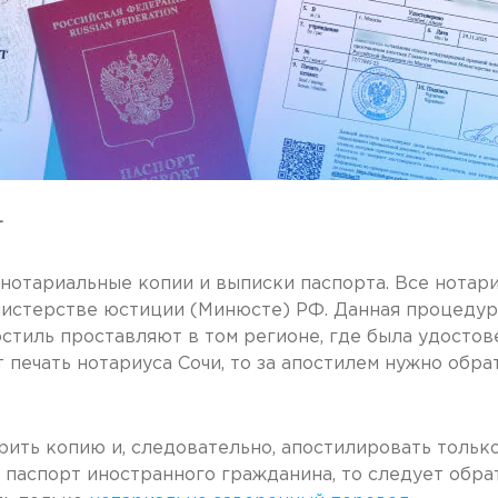
т
а нотариальные копии и выписки паспорта. Все нота
истерстве юстиции (Минюсте) РФ. Данная процедур
тиль проставляют в том регионе, где была удостове
т печать нотариуса Сочи, то за апостилем нужно обр
ить копию и, следовательно, апостилировать тольк
 паспорт иностранного гражданина, то следует обра