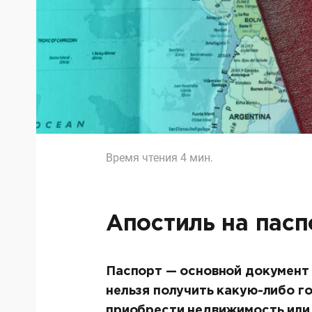
Время чтения
4
мин.
Апостиль на пасп
Паспорт — основной документ ч
нельзя получить какую-либо г
приобрести недвижимость или 