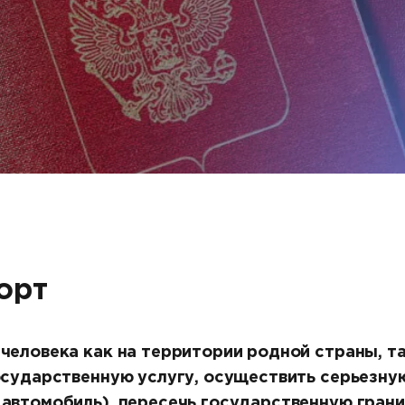
Другое
орт
еловека как на территории родной страны, так
осударственную услугу, осуществить серьезну
автомобиль), пересечь государственную гран