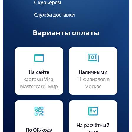
С курьером
Служба доставки
Варианты оплаты
На сайте
Наличными
картами Visa,
11 филиалов в
Mastercard, Мир
Москве
На расчётный
По QR-коду