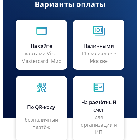
Варианты оплаты
На сайте
Наличными
картами Visa,
11 филиалов в
Mastercard, Мир
Москве
На расчётный
По QR-коду
счёт
для
безналичный
организаций и
платёж
ИП