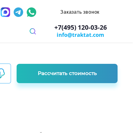
Заказать звонок
д
+7(495) 120-03-26
info@traktat.com
 перевод
иях
заверением
ров
имости
х игр
Рассчитать стоимость
ы
ости документа
: паспорт, диплом, справки
ании